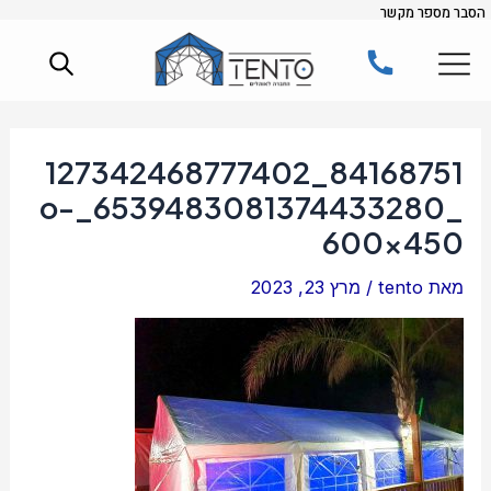
הסבר מספר מקשר
ילוג
תוכן
84168751_127342468777402
_6539483081374433280_o-
600×450
מאת
tento
/
מרץ 23, 2023