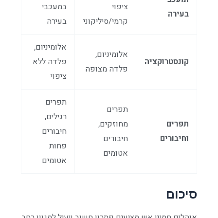
ציפוי
במעכבי
בעירה
קרמי/סיליקוני
בעירה
אלומיניום,
אלומיניום,
קונסטרוקציה
פלדה ללא
פלדה מצופה
ציפוי
תפרים
תפרים
רגילים,
תפרים
מחוזקים,
חיבורים
וחיבורים
חיבורים
פחות
אטומים
אטומים
סיכום
אוהלים חסיני אש מציעים פתרון חשוב ויעיל למגוון רחב