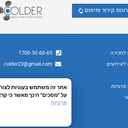
ונות קירור וחימום
 למכירה
1700-50-60-65
לאירועים
colder23@gmail.com
 פרטיות
אתר זה משתמש בעוגיות לצורך 
על "מסכים" הינך מאשר כי קרא
ר
פרטיות