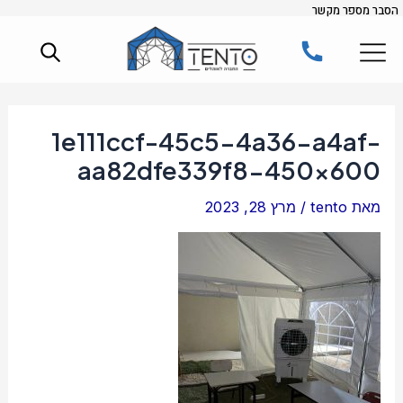
הסבר מספר מקשר
ילוג
Post
תוכן
navigation
1e111ccf-45c5-4a36-a4af-
aa82dfe339f8-450×600
מאת
tento
/
מרץ 28, 2023