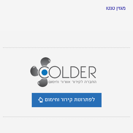
מגזין טנטו
לפתרונות קירור וחימום