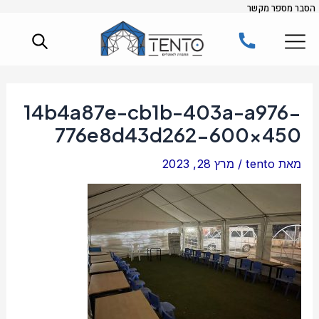
הסבר מספר מקשר
ילוג
Post
תוכן
navigation
14b4a87e-cb1b-403a-a976-
776e8d43d262-600×450
מאת
tento
/
מרץ 28, 2023