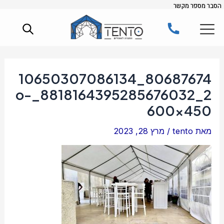
הסבר מספר מקשר
ילוג
Post
תוכן
navigation
80687674_10650307086134
2_8818164395285676032_o-
600×450
מאת
tento
/
מרץ 28, 2023