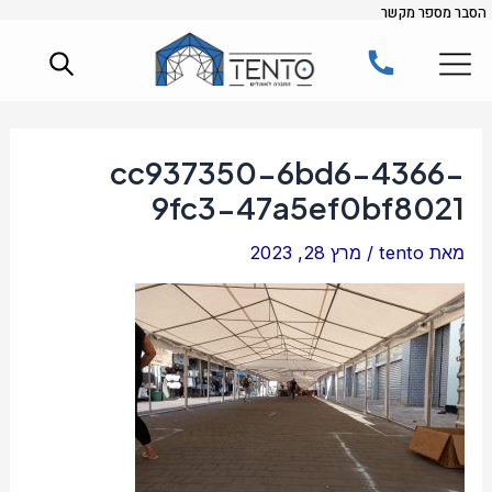
הסבר מספר מקשר
ילוג
Post
תוכן
navigation
cc937350-6bd6-4366-
9fc3-47a5ef0bf8021
מאת
tento
/
מרץ 28, 2023