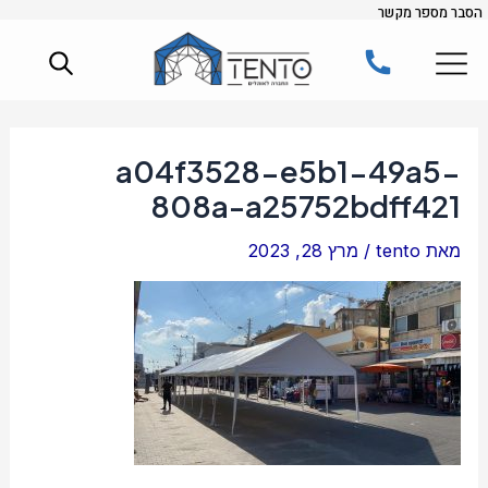
הסבר מספר מקשר
ילוג
Post
תוכן
navigation
a04f3528-e5b1-49a5-
808a-a25752bdff421
מאת
tento
/
מרץ 28, 2023