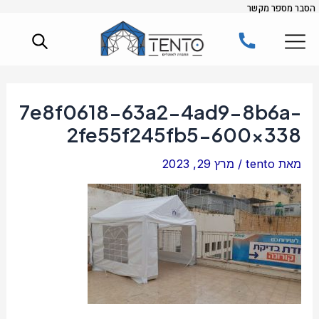
הסבר מספר מקשר
ילוג
Post
תוכן
navigation
7e8f0618-63a2-4ad9-8b6a-
2fe55f245fb5-600×338
מאת
tento
/
מרץ 29, 2023