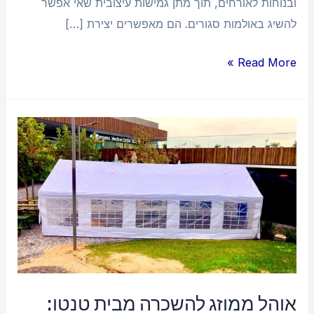
ובנוחות לאורחים, תוך מתן גמישות עיצובית שאי אפשר
להשיג באולמות סגורים. הם מאפשרים יצירת […]
Read More »
אוהל
ממוזג
להשכרה
מבית
טנטו:
פתרון
קירוי
חכם
לכל
אוהל ממוזג להשכרה מבית טנטו: